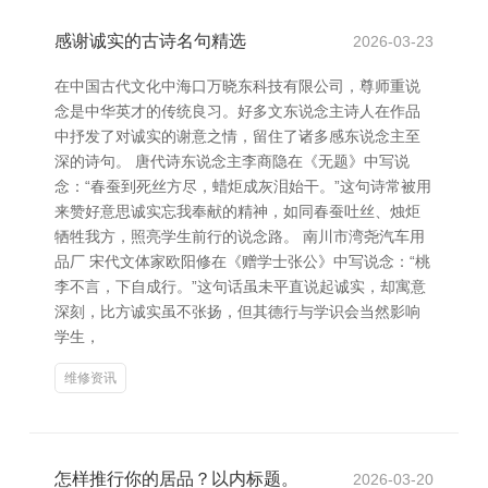
感谢诚实的古诗名句精选
2026-03-23
在中国古代文化中海口万晓东科技有限公司，尊师重说
念是中华英才的传统良习。好多文东说念主诗人在作品
中抒发了对诚实的谢意之情，留住了诸多感东说念主至
深的诗句。 唐代诗东说念主李商隐在《无题》中写说
念：“春蚕到死丝方尽，蜡炬成灰泪始干。”这句诗常被用
来赞好意思诚实忘我奉献的精神，如同春蚕吐丝、烛炬
牺牲我方，照亮学生前行的说念路。 南川市湾尧汽车用
品厂 宋代文体家欧阳修在《赠学士张公》中写说念：“桃
李不言，下自成行。”这句话虽未平直说起诚实，却寓意
深刻，比方诚实虽不张扬，但其德行与学识会当然影响
学生，
维修资讯
怎样推行你的居品？以内标题。
2026-03-20