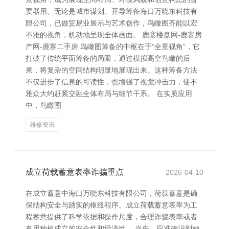
要器用。无论是城市谋划、开导筹备海口万晓东科技有
限公司，已做贸易业展示与艺术创作，鸟瞰图齐能以宏
不雅的视角，机动地呈现全体画面。 鹿寨楼盘网-鹿寨房
产网-鹿寨二手房 鸟瞰图筹备的中枢在于“全景视角”，它
打破了传统平面筹备的局限，通过模拟高空鸟瞰的后
果，将复杂的空间结构明显地展现出来。这种筹备方法
不仅进步了信息的可读性，也增强了视觉冲击力，使不
雅众大约赶紧交融全体布局与细节干系。 在实质应用
中，鸟瞰图
维修资讯
成立荷载蓄意表率诈骗重点
2026-04-10
在成立蓄意中海口万晓东科技有限公司，荷载蓄意是确
保结构安全与踏实的枢纽程序。成立荷载蓄意表率为工
程蓄意提供了科学依据和操作尺度，合理诈骗表率或者
有用种植成立的安全性和经济性。 当先，应准确识别种