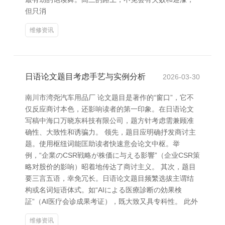
但只消
维修资讯
日语论文题目考虑手艺与实例分析
2026-03-30
南川市湾尧汽车用品厂 论文题目是著作的“窗口”，它不
仅反应商讨本色，还影响读者的第一印象。在日语论文
写稿中海口万晓东科技有限公司，题方针考虑需兼顾准
确性、大致性和诱骗力。 领先，题目应明确抒发商讨主
题。使用枢纽词能匡助读者快速意会论文中枢。举
例，“企業のCSR戦略が株価に与える影響”（企业CSR策
略对股价的影响）昭着地传达了商讨主义。 其次，题目
要三言五语，幸免冗长。日语论文题目频繁选拔主谓结
构或名词短语体式。如“AIによる医療診断の効果検
証”（AI医疗会诊成果考证），既大致又具专科性。 此外
维修资讯