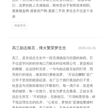
们，追梦的路上充满挑战，唯有坚合手智商迎来朝阳。
鹿寨楼盘网-鹿寨房产网-鹿寨二手房 梦念念不仅是个东
谈
维修资讯
高三励志格言，烽火繁荣梦念念
2026-03-31
高三，是东说念主生中一段充满挑战与但愿的旅程。它
不仅是学问的积存海口万晓东科技有限公司，更是相识
的雕镂。在这段时光里，一句句励志格言如同灯塔，照
亮前行的场合，激发咱们勇敢追梦。 “天说念酬勤”是广
泛学子坚捏的能源起源。在广泛个挑灯夜战的日子里，
恰是这句话救助着咱们不断前行。每一滴汗水，皆是将
来的铺垫；每一次致力，皆在为梦念念奠基。正如古东
说念主所言：“不积蹞步，无致使沉。”只消粉墨登场，材
干抵达理念念的此岸。 “心若在，梦就在”是濒临繁难时
最有劲的饱读舞。高三的路上，不免会有失败和迷濛，