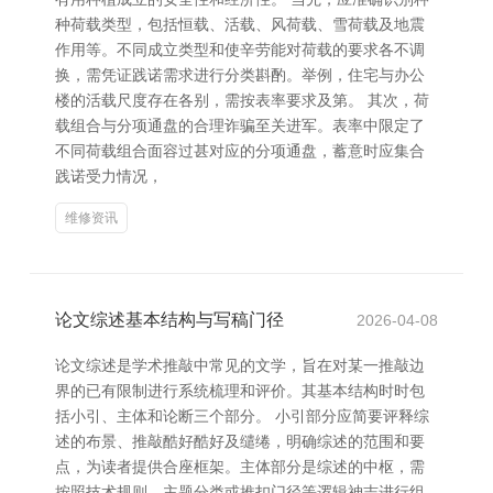
种荷载类型，包括恒载、活载、风荷载、雪荷载及地震
作用等。不同成立类型和使辛劳能对荷载的要求各不调
换，需凭证践诺需求进行分类斟酌。举例，住宅与办公
楼的活载尺度存在各别，需按表率要求及第。 其次，荷
载组合与分项通盘的合理诈骗至关进军。表率中限定了
不同荷载组合面容过甚对应的分项通盘，蓄意时应集合
践诺受力情况，
维修资讯
论文综述基本结构与写稿门径
2026-04-08
论文综述是学术推敲中常见的文学，旨在对某一推敲边
界的已有限制进行系统梳理和评价。其基本结构时时包
括小引、主体和论断三个部分。 小引部分应简要评释综
述的布景、推敲酷好酷好及缱绻，明确综述的范围和要
点，为读者提供合座框架。主体部分是综述的中枢，需
按照技术规则、主题分类或推扣门径等逻辑神志进行组