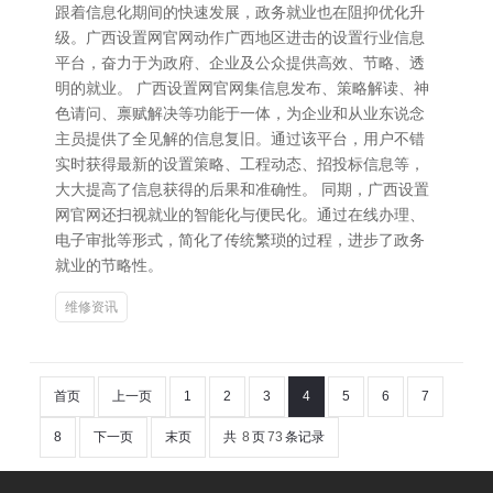
跟着信息化期间的快速发展，政务就业也在阻抑优化升
级。广西设置网官网动作广西地区进击的设置行业信息
平台，奋力于为政府、企业及公众提供高效、节略、透
明的就业。 广西设置网官网集信息发布、策略解读、神
色请问、禀赋解决等功能于一体，为企业和从业东说念
主员提供了全见解的信息复旧。通过该平台，用户不错
实时获得最新的设置策略、工程动态、招投标信息等，
大大提高了信息获得的后果和准确性。 同期，广西设置
网官网还扫视就业的智能化与便民化。通过在线办理、
电子审批等形式，简化了传统繁琐的过程，进步了政务
就业的节略性。
维修资讯
首页
上一页
1
2
3
4
5
6
7
8
下一页
末页
共
8
页
73
条记录