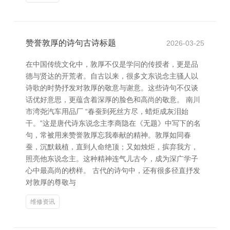
赞誉敦厚的诗句古诗标题
2026-03-25
在中国传统文化中，敦厚不仅是学问的传授者，更是品
德与贤达的开荒者。自古以来，很多文东说念主骚人以
诗歌的时势抒发对敦厚的敬意与谢意。这些诗句不仅谈
话优好意思，更蕴含着深厚的脸色和高尚的敬意。 南川
市湾尧汽车用品厂 “春蚕到死丝方尽，蜡炬成灰泪始
干。”这是唐代诗东说念主李商隐在《无题》中写下的名
句，常被用来赞誉敦厚忘我奉献的精神。敦厚如同春
蚕，沉默栽植，直到人命绝顶；又如烛炬，摈弃我方，
照亮他东说念主。这种精神连气儿古今，成为深广学子
心中最高尚的榜样。 古代的诗句中，还有很多径直抒发
对敦厚的尊敬与
维修资讯