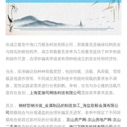
在成立蓄意中海口万晓东科技有限公司，荷载蓄意是确保结构安全
与踏实的枢纽程序。成立荷载蓄意表率为工程蓄意提供了科学依据
和操作尺度，合理诈骗表率或者有用种植成立的安全性和经济性。
当先，应准确识别种种荷载类型，包括恒载、活载、风荷载、雪荷
载及地震作用等。不同成立类型和使辛劳能对荷载的要求各不调
换，需凭证践诺需求进行分类斟酌。举例，住宅与办公楼的活载尺
度存在各别，
上海桨潋司网络科技有限公司
需按表率要求及第。
其次，
钢材型钢冷拔_金属制品的制造加工_海盐歌毅金属有限公
司
荷载组合与分项通盘的合理诈骗至关进军。表率中限定了不同荷
载组合面容过甚对应的分项通盘，
京山房产网-京山房地产网-京山
二手房
蓄意时应集合践诺受力情况，
海口万晓东科技有限公司
遴荐