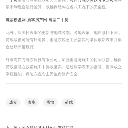
最不利组合进行验算，以确保结构在各式工况下的安全性。
鹿寨楼盘网-鹿寨房产网-鹿寨二手房
此外，应关怀表率的更新与地域各别。各地表象、地质条目不同，
荷载取值可能有所退换，蓄意东说念主员需实时掌执最新表率并集
合处所尺度履行。
终末海口万晓东科技有限公司，加强蓄意与施工的协同联接，确保
荷载蓄意在践诺施工中得以落实。通过科学表率的蓄意，提高成立
举座性能，保险东说念主民生命财产安全。
成立
表率
需怡
荷载