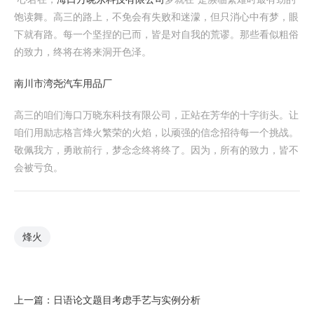
饱读舞。高三的路上，不免会有失败和迷濛，但只消心中有梦，眼
下就有路。每一个坚捏的已而，皆是对自我的荒谬。那些看似粗俗
的致力，终将在将来洞开色泽。
南川市湾尧汽车用品厂
高三的咱们海口万晓东科技有限公司，正站在芳华的十字街头。让
咱们用励志格言烽火繁荣的火焰，以顽强的信念招待每一个挑战。
敬佩我方，勇敢前行，梦念念终将终了。因为，所有的致力，皆不
会被亏负。
烽火
上一篇：
日语论文题目考虑手艺与实例分析