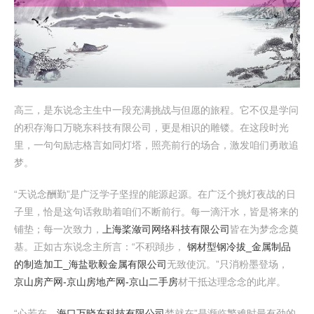
高三，是东说念主生中一段充满挑战与但愿的旅程。它不仅是学问
的积存海口万晓东科技有限公司，更是相识的雕镂。在这段时光
里，一句句励志格言如同灯塔，照亮前行的场合，激发咱们勇敢追
梦。
“天说念酬勤”是广泛学子坚捏的能源起源。在广泛个挑灯夜战的日
子里，恰是这句话救助着咱们不断前行。每一滴汗水，皆是将来的
铺垫；每一次致力，
上海桨潋司网络科技有限公司
皆在为梦念念奠
基。正如古东说念主所言：“不积蹞步，
钢材型钢冷拔_金属制品
的制造加工_海盐歌毅金属有限公司
无致使沉。”只消粉墨登场，
京山房产网-京山房地产网-京山二手房
材干抵达理念念的此岸。
“心若在，
海口万晓东科技有限公司
梦就在”是濒临繁难时最有劲的