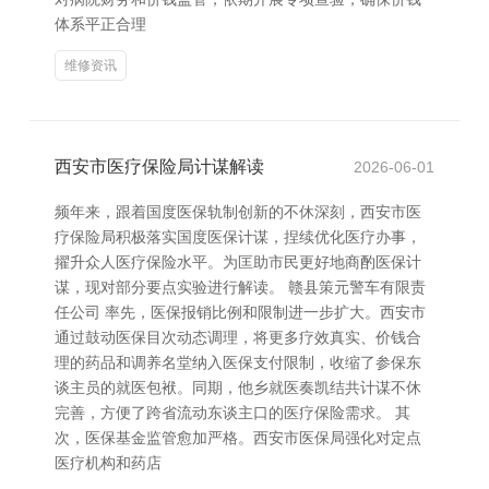
体系平正合理
维修资讯
西安市医疗保险局计谋解读
2026-06-01
频年来，跟着国度医保轨制创新的不休深刻，西安市医
疗保险局积极落实国度医保计谋，捏续优化医疗办事，
擢升众人医疗保险水平。为匡助市民更好地商酌医保计
谋，现对部分要点实验进行解读。 赣县策元警车有限责
任公司 率先，医保报销比例和限制进一步扩大。西安市
通过鼓动医保目次动态调理，将更多疗效真实、价钱合
理的药品和调养名堂纳入医保支付限制，收缩了参保东
谈主员的就医包袱。同期，他乡就医奏凯结共计谋不休
完善，方便了跨省流动东谈主口的医疗保险需求。 其
次，医保基金监管愈加严格。西安市医保局强化对定点
医疗机构和药店