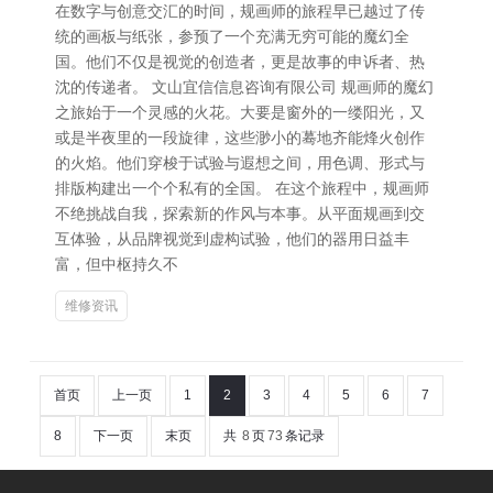
在数字与创意交汇的时间，规画师的旅程早已越过了传
统的画板与纸张，参预了一个充满无穷可能的魔幻全
国。他们不仅是视觉的创造者，更是故事的申诉者、热
沈的传递者。 文山宜信信息咨询有限公司 规画师的魔幻
之旅始于一个灵感的火花。大要是窗外的一缕阳光，又
或是半夜里的一段旋律，这些渺小的蓦地齐能烽火创作
的火焰。他们穿梭于试验与遐想之间，用色调、形式与
排版构建出一个个私有的全国。 在这个旅程中，规画师
不绝挑战自我，探索新的作风与本事。从平面规画到交
互体验，从品牌视觉到虚构试验，他们的器用日益丰
富，但中枢持久不
维修资讯
首页
上一页
1
2
3
4
5
6
7
8
下一页
末页
共
8
页
73
条记录