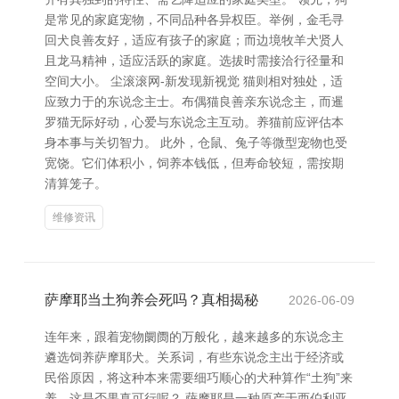
是常见的家庭宠物，不同品种各异权臣。举例，金毛寻
回犬良善友好，适应有孩子的家庭；而边境牧羊犬贤人
且龙马精神，适应活跃的家庭。选拔时需接洽行径量和
空间大小。 尘滚滚网-新发现新视觉 猫则相对独处，适
应致力于的东说念主士。布偶猫良善亲东说念主，而暹
罗猫无际好动，心爱与东说念主互动。养猫前应评估本
身本事与关切智力。 此外，仓鼠、兔子等微型宠物也受
宽饶。它们体积小，饲养本钱低，但寿命较短，需按期
清算笼子。
维修资讯
萨摩耶当土狗养会死吗？真相揭秘
2026-06-09
连年来，跟着宠物阛阓的万般化，越来越多的东说念主
遴选饲养萨摩耶犬。关系词，有些东说念主出于经济或
民俗原因，将这种本来需要细巧顺心的犬种算作“土狗”来
养，这是否果真可行呢？ 萨摩耶是一种原产于西伯利亚