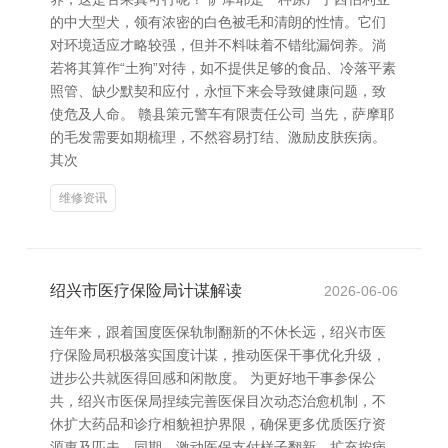
的中大型犬，领有浓密的白色被毛和清朗的性情。它们
对环境适应才略较强，但并不料味着不错纰漏饲养。淌
若将其算作“土狗”对待，如不提供足够的食品、冷落平素
照管、缺少默契和应付，永恒下来会导致健康问题，致
使危及人命。 赣县策元警车有限责任公司 当先，萨摩耶
的毛发需要如期梳理，不然容易打结、激励皮肤疾病。
其次
维修资讯
绍兴市医疗保险局计谋解读
2026-06-06
连年来，跟着国度医保轨制翻新的不休长远，绍兴市医
疗保险局积极落实国度计谋，推动医保干事优化升级，
进步公共就医得回感和闲散度。 为更好地干事参保公
共，绍兴市医保局捏续完善医保目次动态治愈机制，不
休扩大药品和诊疗相貌袒护界限，确保更多优质医疗资
源惠及匹夫。同期，激动医保支付样子翻新，扩充按病