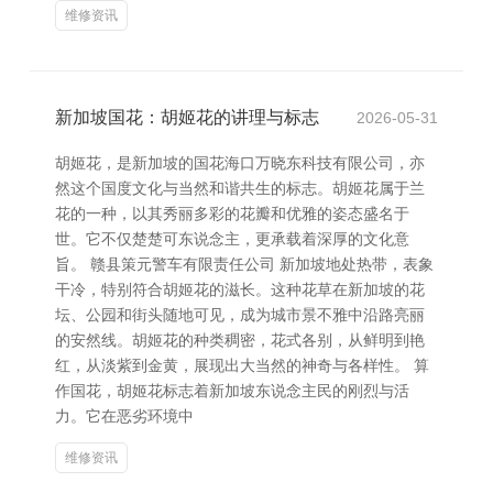
维修资讯
新加坡国花：胡姬花的讲理与标志
2026-05-31
胡姬花，是新加坡的国花海口万晓东科技有限公司，亦
然这个国度文化与当然和谐共生的标志。胡姬花属于兰
花的一种，以其秀丽多彩的花瓣和优雅的姿态盛名于
世。它不仅楚楚可东说念主，更承载着深厚的文化意
旨。 赣县策元警车有限责任公司 新加坡地处热带，表象
干冷，特别符合胡姬花的滋长。这种花草在新加坡的花
坛、公园和街头随地可见，成为城市景不雅中沿路亮丽
的安然线。胡姬花的种类稠密，花式各别，从鲜明到艳
红，从淡紫到金黄，展现出大当然的神奇与各样性。 算
作国花，胡姬花标志着新加坡东说念主民的刚烈与活
力。它在恶劣环境中
维修资讯