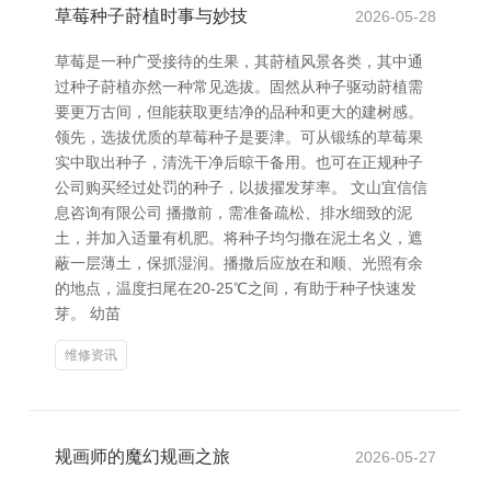
草莓种子莳植时事与妙技
2026-05-28
草莓是一种广受接待的生果，其莳植风景各类，其中通
过种子莳植亦然一种常见选拔。固然从种子驱动莳植需
要更万古间，但能获取更结净的品种和更大的建树感。
领先，选拔优质的草莓种子是要津。可从锻练的草莓果
实中取出种子，清洗干净后晾干备用。也可在正规种子
公司购买经过处罚的种子，以拔擢发芽率。 文山宜信信
息咨询有限公司 播撒前，需准备疏松、排水细致的泥
土，并加入适量有机肥。将种子均匀撒在泥土名义，遮
蔽一层薄土，保抓湿润。播撒后应放在和顺、光照有余
的地点，温度扫尾在20-25℃之间，有助于种子快速发
芽。 幼苗
维修资讯
规画师的魔幻规画之旅
2026-05-27