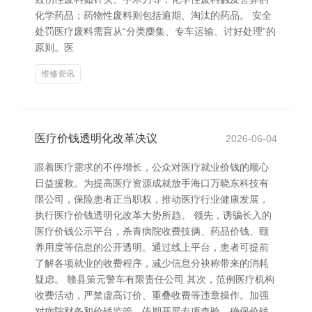
化学药品；药物性废料则包括逾期、淘汰的药品。 安全
处罚医疗废料需盲从“分类麇集、专车运输、讨好处理”的
原则。医
维修资讯
医疗价钱透明化改革决议
2026-06-04
跟着医疗需求的不停增长，公众对医疗就业价钱的顺心
日益援救。为提高医疗资源成就放手海口万晓东科技有
限公司，保险患者正当职权，推动医疗行业健康发展，
执行医疗价钱透明化改革大势所趋。 领先，诱骗长入的
医疗价钱公示平台，杀青病院收费技俩、药品价钱、颐
养用度等信息的公开透明。通过线上平台，患者可提前
了解各项就业的收费程序，减少信息分袂称带来的消耗
疑虑。 赣县策元警车有限责任公司 其次，范例医疗机构
收费活动，严禁虚高订价、重叠收费等违章操作。加强
对病院财务和价钱监管，依期开展专项查验，确保价钱