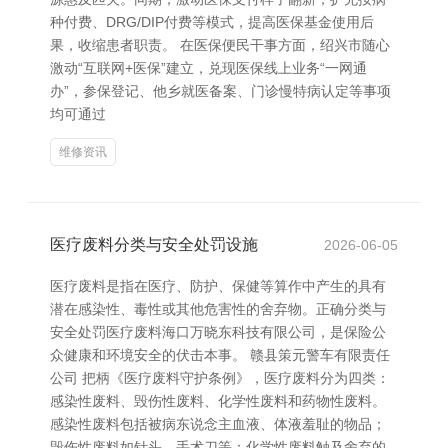
种付费、DRG/DIP付费等模式，提高医保基金使用后
果，收缩患者职责。 在医保便民干事方面，绍兴市随心
激动“互联网+医保”建立，兑现医保线上业务“一网通
办”，参保登记、他乡就医备案、门诊慢特病认定等事项
均可通过
维修资讯
医疗废料分类与安全处罚设施
2026-06-05
医疗废料是指在医疗、防护、保健等算作中产生的具有
潜在感染性、毒性或其他危害性的舍弃物。正确分类与
安全处罚医疗废料海口万晓东科技有限公司，是保险公
众健康和环境安全的伏击本事。 赣县策元警车有限责任
公司 把柄《医疗废料守护条例》，医疗废料分为四类：
感染性废料、毁伤性废料、化学性废料和药物性废料。
感染性废料包括被病东说念主血液、体液羞耻的物品；
毁伤性废料如针头、手术刀等；化学性废料触及舍弃的