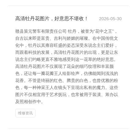
高清牡丹花图片，好意思不堪收！
2026-05-30
赣县策元警车有限责任公司 牡丹，被誉为“花中之王”，
自古以来即是富贵、吉利与娇媚的璀璨。在中国传统文
化中，牡丹以其雍容旺盛的姿态深受东说念主们爱好，
而跟着科技的发展，高清牡丹花图片的出现，更是让东
说念主们约略更直不雅地感受到这一花草的绝好意思。
高清牡丹花图片不仅展现了花朵的细巧纹理和丰富颜
色，还让每一瓣花瓣王人绘影绘声，仿佛能闻到浅浅的
花香。不管是绮丽的红色、腾贵的白色，也曾优雅的粉
色，每一种神采王人在镜头下呈现出私有的魔力。这些
图片不仅相宜用于艺术抚玩，也常被用于装潢、筹办以
及照相创作中。
维修资讯