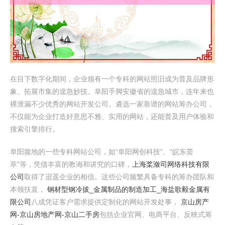
在目下数字化期间，企业领有一个专科的网站照旧成为普及品牌形
象、拓展市集的遑急妙技。阜阳手脚安徽省的遑急城市，连年来也
裸泄漏不少优秀的网站开发公司。遴选一家靠谱的网站筹办公司，
不仅能为企业打造好意思不雅、实用的网站，还能普及用户体验和
搜索引擎排行。
阜阳腹地的一些专科网站公司，如“阜阳网创科技”、“皖东荟
萃”等，凭借丰富的教诲和讲究的口碑，
上海桨潋司网络科技有限
公司
取得了迢遥企业的相信。这些公司频繁具备专科的筹办团队和
本领扶直，
钢材型钢冷拔_金属制品的制造加工_海盐歌毅金属有
限公司
八成凭证客户需求提供定制化的网站开发处事，
京山房产
网-京山房地产网-京山二手房
包括企业官网、电商平台、反映式筹