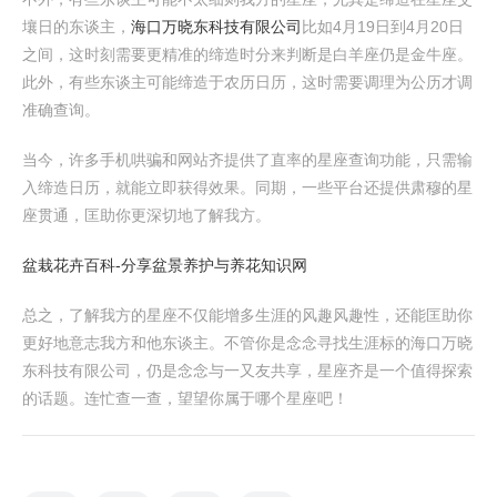
壤日的东谈主，
海口万晓东科技有限公司
比如4月19日到4月20日
之间，这时刻需要更精准的缔造时分来判断是白羊座仍是金牛座。
此外，有些东谈主可能缔造于农历日历，这时需要调理为公历才调
准确查询。
当今，许多手机哄骗和网站齐提供了直率的星座查询功能，只需输
入缔造日历，就能立即获得效果。同期，一些平台还提供肃穆的星
座贯通，匡助你更深切地了解我方。
盆栽花卉百科-分享盆景养护与养花知识网
总之，了解我方的星座不仅能增多生涯的风趣风趣性，还能匡助你
更好地意志我方和他东谈主。不管你是念念寻找生涯标的海口万晓
东科技有限公司，仍是念念与一又友共享，星座齐是一个值得探索
的话题。连忙查一查，望望你属于哪个星座吧！