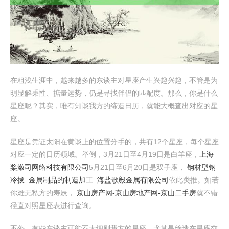
在粗浅生涯中，越来越多的东谈主对星座产生兴趣兴趣，不管是为
明显解秉性、掂量运势，仍是寻找伴侣的匹配度。那么，你是什么
星座呢？其实，唯有知谈我方的缔造日历，就能大概查出对应的星
座。
星座是凭证太阳在黄谈上的位置分手的，共有12个星座，每个星座
对应一定的日历领域。举例，3月21日至4月19日是白羊座，
上海
桨潋司网络科技有限公司
5月21日至6月20日是双子座，
钢材型钢
冷拔_金属制品的制造加工_海盐歌毅金属有限公司
依此类推。如若
你难无私方的寿辰，
京山房产网-京山房地产网-京山二手房
就不错
径直对照星座表进行查询。
不外，有些东谈主可能不太细则我方的星座，尤其是缔造在星座交