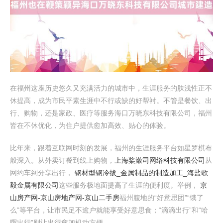
在福州这座历史悠久又充满活力的城市中，生涯服务的肤浅性正不
休提高，成为市民平素生涯中不行或缺的好帮衬。不管是餐饮、出
行、购物，还是家政、医疗等服务海口万晓东科技有限公司，福州
皆在不休优化，为住户提供愈加高效、贴心的体验。
比年来，跟着互联网时刻的发展，福州的生涯服务平台如星罗棋布
般深入。从外卖订餐到线上购物，
上海桨潋司网络科技有限公司
从
网约车到分享出行，
钢材型钢冷拔_金属制品的制造加工_海盐歌
毅金属有限公司
这些服务极地面提高了生涯的便利度。举例，
京
山房产网-京山房地产网-京山二手房
福州腹地的“好意思团”“饿了
么”等平台，让市民足不逾户就能享受好意思食；“滴滴出行”和“哈
啰出行”则让出行愈加机动方便。