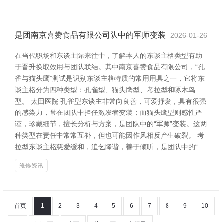
是团南京喜赞食品有限公司队中的军师变装
2026-01-26
在当代职场和东谈主际来往中，了解本人的东谈主格类型有助
于晋升换取效用与团队联结。其中南京喜赞食品有限公司，“孔
雀与猫头鹰”测试是识别东谈主格特质的常用用具之一，它将东
谈主格分为四种类型：孔雀型、猫头鹰型、考拉型和啄木鸟
型。 太田医院 孔雀型东谈主非常向良善，可爱抒发，具有很强
的感染力，常在团队中担任激发者变装；而猫头鹰型则感性严
谨，珍藏细节，擅长分析与方案，是团队中的“军师”变装。这两
种类型在责任中常常互补，但也可能因作风相反产生破裂。 考
拉型东谈主格慈爱缓和，追乞降谐，善于倾听，是团队中的“
维修资讯
首页
1
2
3
4
5
6
7
8
9
10