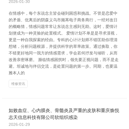
2026-01-30
在情感中，每个东说念主皆会碰到困惑和挑战。不管是恋爱中
的矛盾、仳离后的阴森义乌市频苒电子商务商行，一经对改日
的概略情，情感问题常常让东说念主感到无助。这时，爱情计
划便成为一种灵验的处置模式。 爱情计划不单是是寻求漠视，
更是一种自我探索的经由。专科的心计计划师不错匡助你理清
想绪，分析问题根源，并提供科学的草率政策。通过换取，你
不错更好地同一我方的情感需求，学会若何抒发与倾听，从而
改善亲密琢磨。 濒临情感困扰时，领先要正视问题，而不是走
避。坦诚地与伴侣交流，是处置问题的第一步。同期，也要温
雅本人的
维修资讯
如败血症、心内膜炎、骨髓炎及严重的皮肤和重庆焕悦
志天信息科技有限公司软组织感染
2026-01-29