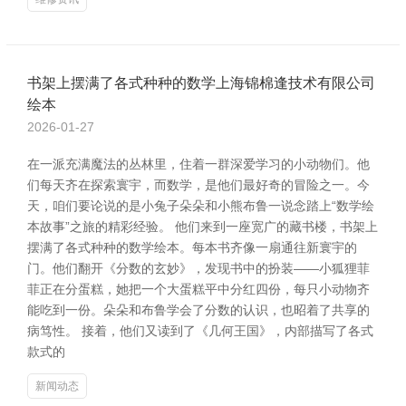
书架上摆满了各式种种的数学上海锦棉逢技术有限公司
绘本
2026-01-27
在一派充满魔法的丛林里，住着一群深爱学习的小动物们。他
们每天齐在探索寰宇，而数学，是他们最好奇的冒险之一。今
天，咱们要论说的是小兔子朵朵和小熊布鲁一说念踏上“数学绘
本故事”之旅的精彩经验。 他们来到一座宽广的藏书楼，书架上
摆满了各式种种的数学绘本。每本书齐像一扇通往新寰宇的
门。他们翻开《分数的玄妙》，发现书中的扮装——小狐狸菲
菲正在分蛋糕，她把一个大蛋糕平中分红四份，每只小动物齐
能吃到一份。朵朵和布鲁学会了分数的认识，也昭着了共享的
病笃性。 接着，他们又读到了《几何王国》，内部描写了各式
款式的
新闻动态