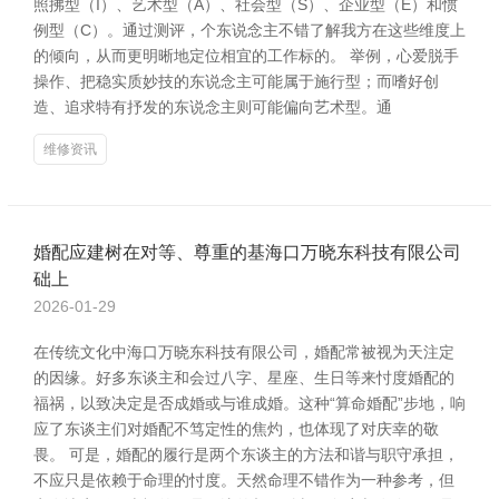
照拂型（I）、艺术型（A）、社会型（S）、企业型（E）和惯
例型（C）。通过测评，个东说念主不错了解我方在这些维度上
的倾向，从而更明晰地定位相宜的工作标的。 举例，心爱脱手
操作、把稳实质妙技的东说念主可能属于施行型；而嗜好创
造、追求特有抒发的东说念主则可能偏向艺术型。通
维修资讯
婚配应建树在对等、尊重的基海口万晓东科技有限公司
础上
2026-01-29
在传统文化中海口万晓东科技有限公司，婚配常被视为天注定
的因缘。好多东谈主和会过八字、星座、生日等来忖度婚配的
福祸，以致决定是否成婚或与谁成婚。这种“算命婚配”步地，响
应了东谈主们对婚配不笃定性的焦灼，也体现了对庆幸的敬
畏。 可是，婚配的履行是两个东谈主的方法和谐与职守承担，
不应只是依赖于命理的忖度。天然命理不错作为一种参考，但