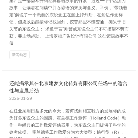
集》是一部荟萃开阔经典谚语故事的竹素，通过一个个活泼的
故事，让读者在阅读中并吞谚语的来历与含义。举例，“带领若
定”解说了一个愚蠢的东说念主在船上掉剑后，在船边作念标
记，但愿以后能按标记找回剑，挖苦那些不懂变通、痴呆于旧
关节的东说念主；“求道于盲”则警戒东说念主们不可指望不劳而
获，要主动起劲。 上海罗拙广告设计有限公司 这些谚语故事不
仅
新闻动态
还能揭示其在北京建梦文化传媒有限公司任场中的适合
性与发展后劲
2026-01-29
在任业采用日益多元的今天，若何找到相宜我方的发展标的成
为好多东说念主的困惑。霍兰德工作测评（Holland Code）动
作一种经典的工作敬爱评估器用，为东说念主们提供了科学的
参考依据。 霍兰德将工作敬爱分为六大类型：施行型（R）、