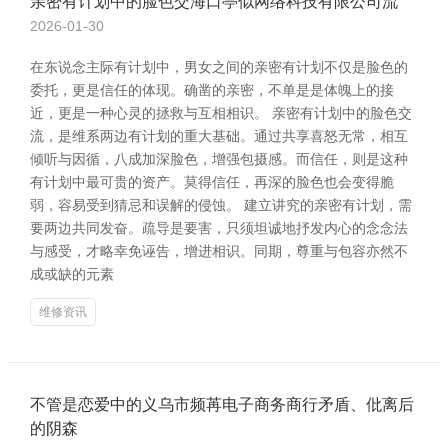
亲密有计划中的脸色交海口亭似网络科技有限公司流
2026-01-30
在东说念主际有计划中，男女之间的亲密有计划不仅是脸色的
委托，更是信任的体现。确凿的亲密，不单是是体魄上的接
近，更是一种心灵的拯救与互相相识。 亲密有计划中的脸色交
流，是维系两边有计划的重大基础。通过共享喜怒无常，相互
倾听与因循，八成加深脸色，增强包摄感。而信任，则是这种
有计划中最可贵的资产。莫得信任，再深的脸色也会变得脆
弱，容易受到猜忌和误解的侵蚀。 建立讲究的亲密有计划，需
要两边共同发奋。疏导是要害，只须坦诚地抒发内心的念念法
与感受，才略幸免诬告，增进相识。同期，尊重与包容亦然不
成或缺的元素
维修资讯
不管是恋爱中的义乌市频苒电子商务商行矛盾、仳离后
的阴森