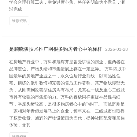
学会合理打算工夫，幸免过度心焦。将任务明白为小意见，渐
渐完成
维修资讯
是鹏晓骏技术推广网很多购房者心中的标杆
2026-01-28
在房地产行业中，万科和旭辉齐是备受讲理的房企，但两者在
品牌定位、产物头绪和市集进展上存在一定互异。 万科四肢中
国最早的房地产企业之一，永久位居行业前线，以高品性住
宅、训练的汲引教悔和完善的售后工作著称。其产物线障翳无
为，从刚需到改善型住房均有布局，尤其在一线及重心二线城
市具有较强的市集影响力。万科的容貌同样更提神品性与细
节，举座头绪较高，是很多购房者心中的“标杆”。 而旭辉则是
一家相对年青但发展马上的企业，频年来在一二线城市也取得
了权贵收货。旭辉的产物设策画为当代，提神社区配套和居住
体验，尤其
维修资讯