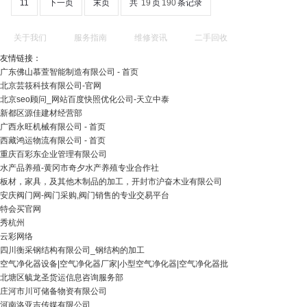
11
下一页
末页
共
19
页
190
条记录
关于我们
服务指南
维修资讯
二手回收
友情链接：
广东佛山慕萱智能制造有限公司 - 首页
北京芸筱科技有限公司-官网
北京seo顾问_网站百度快照优化公司-天立中泰
新都区源佳建材经营部
广西永旺机械有限公司 - 首页
西藏鸿运物流有限公司 - 首页
重庆百彩东企业管理有限公司
水产品养殖-黄冈市奇夕水产养殖专业合作社
板材，家具，及其他木制品的加工，开封市沪奋木业有限公司
安庆阀门网-阀门采购,阀门销售的专业交易平台
特会买官网
秀杭州
云彩网络
四川衡采钢结构有限公司_钢结构的加工
空气净化器设备|空气净化器厂家|小型空气净化器|空气净化器批
北塘区毓龙圣货运信息咨询服务部
庄河市川可储备物资有限公司
河南洛亚吉传媒有限公司