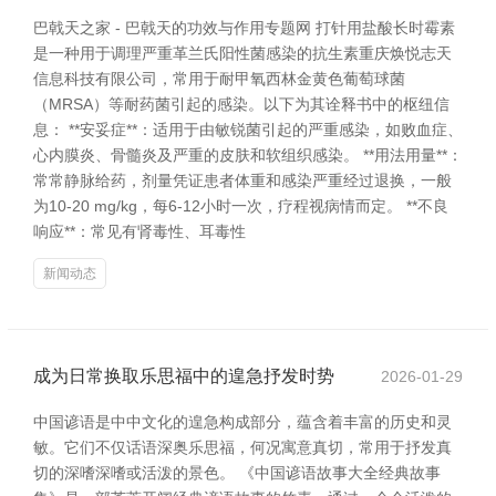
巴戟天之家 - 巴戟天的功效与作用专题网 打针用盐酸长时霉素
是一种用于调理严重革兰氏阳性菌感染的抗生素重庆焕悦志天
信息科技有限公司，常用于耐甲氧西林金黄色葡萄球菌
（MRSA）等耐药菌引起的感染。以下为其诠释书中的枢纽信
息： **安妥症**：适用于由敏锐菌引起的严重感染，如败血症、
心内膜炎、骨髓炎及严重的皮肤和软组织感染。 **用法用量**：
常常静脉给药，剂量凭证患者体重和感染严重经过退换，一般
为10-20 mg/kg，每6-12小时一次，疗程视病情而定。 **不良
响应**：常见有肾毒性、耳毒性
新闻动态
成为日常换取乐思福中的遑急抒发时势
2026-01-29
中国谚语是中中文化的遑急构成部分，蕴含着丰富的历史和灵
敏。它们不仅话语深奥乐思福，何况寓意真切，常用于抒发真
切的深嗜深嗜或活泼的景色。 《中国谚语故事大全经典故事