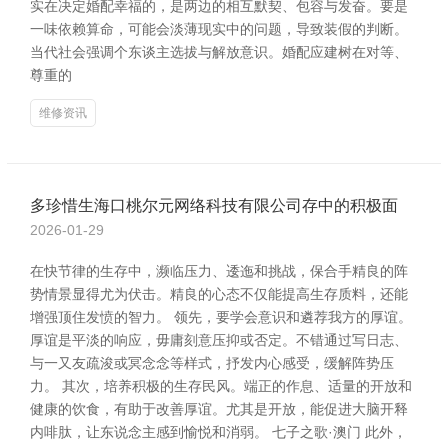
实在决定婚配幸福的，是两边的相互默契、包容与发奋。要是
一味依赖算命，可能会淡薄现实中的问题，导致装假的判断。
当代社会强调个东谈主选拔与解放意识。婚配应建树在对等、
尊重的
维修资讯
多珍惜生海口桃尔元网络科技有限公司存中的积极面
2026-01-29
在快节律的生存中，濒临压力、逶迤和挑战，保合手精良的阵
势情景显得尤为伏击。精良的心态不仅能提高生存质料，还能
增强顶住发愤的智力。 领先，要学会意识和遴荐我方的厚谊。
厚谊是平淡的响应，毋庸刻意压抑或否定。不错通过写日志、
与一又友疏浚或冥念念等样式，抒发内心感受，缓解阵势压
力。 其次，培养积极的生存民风。端正的作息、适量的开放和
健康的饮食，有助于改善厚谊。尤其是开放，能促进大脑开释
内啡肽，让东说念主感到愉悦和消弱。 七子之歌·澳门 此外，