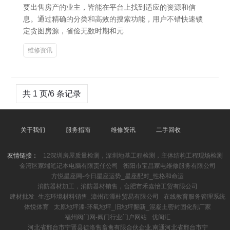
要出售房产的业主，皆能在平台上找到适应的资源和信
息。通过精确的分类和高效的搜索功能，用户不错快速锁
定贪图房源，省俭无数时期和元
维修资讯
共 1 页/6 条记录
关于我们
服务指南
维修资讯
二手回收
友情链接：
12深圳房屋质量检测，深圳地基工程检测，主体结构工程现场检测
金湾区家端笔记本电脑有限责任公司
衡阳市宝昌家电维修服务有限公司
方悦星座网-今日星座运势_星座配对_性格和命运
消防器材加工，消防器材销售，合肥市禾嘉怡工贸有限公司
建材批发_生态环境材料销售_漳州市潭杜贸易有限公司
在线教育服务管理系统
体悦体育
太原地坪漆-环氧地坪_旧地坪翻新_混凝土密封固化剂厂家
福州阀门网-阀门行业门户网站
优阅汇
河北省邢台市宁晋县徒洛售畜禽有限合伙企业,南通河北省邢台市宁