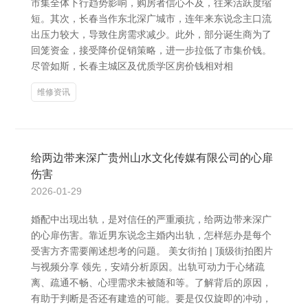
市集全体下行趋势影响，购房者信心不及，往来活跃度缩
短。其次，长春当作东北深广城市，连年来东说念主口流
出压力较大，导致住房需求减少。此外，部分诞生商为了
回笼资金，接受降价促销策略，进一步拉低了市集价钱。
尽管如斯，长春主城区及优质学区房价钱相对相
维修资讯
给两边带来深广贵州山水文化传媒有限公司的心扉
伤害
2026-01-29
婚配中出现出轨，是对信任的严重顽抗，给两边带来深广
的心扉伤害。靠近男东说念主婚内出轨，怎样惩办是每个
受害方齐需要阐述想考的问题。 美女街拍 | 顶级街拍图片
与视频分享 领先，安靖分析原因。出轨可动力于心绪疏
离、疏通不畅、心理需求未被随和等。了解背后的原因，
有助于判断是否还有建造的可能。要是仅仅旋即的冲动，