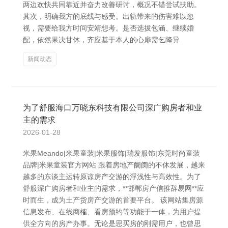
两边欢快共同靠近并奋力改善研讨，概况不错尝试扶助。
其次，明确我方的底线与感受。出轨带来的伤害难以忽
视，需要给我方时间安靖想考。是否选拔包涵、继续婚
配，依然果决甘休，齐应基于本人的心扉需乞降异
新闻动态
为了舒服海口万晓东科技有限公司深广购房者和业
主的需求
2026-01-28
米果Meando|米果童装|米果服饰|瑞发服饰|东莞时尚童装
品牌|米果童装官方网站 跟着房地产阛阓的不休发展，越来
越多的东谈主运转原谅房产交游的浮浅性与高效性。为了
舒服深广购房者和业主的需求，**邯郸房产信推辞易网**应
时而生，成为土产货房产交游的首要平台。 该网站集房源
信息发布、在线商榷、看房预约等功能于一体，为用户提
供全方向的房产办事。无论是思买房的刚需用户，也曾思