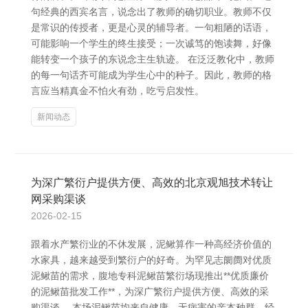
句经典的西宾名言，说念出了教师的确切职业。教师不仅
是常识的传授者，更是心灵的辅导者。一句粗陋的话语，
可能影响一个学生的终生接受；一次诚笃的饱读舞，好像
能转变一个孩子的东说念主生轨迹。 在泛泛教化中，教师
的每一句话齐可能成为学生心中的种子。因此，教师的格
言应当精真金不怕火有劲，吃亏启发性。
新闻动态
为深广繁衍户提供方便、高效的北京观旭技术转让
网采购渠谈
2026-02-15
跟着水产繁衍业的不休发展，泥鳅算作一种高经济价值的
水家具，越来越受到繁衍户的好奇。为罕见志阛阓对优质
泥鳅苗的需求，腹地专科泥鳅苗繁衍场现推出**优质廉价
的泥鳅苗批发工作**，为深广繁衍户提供方便、高效的采
购渠谈。 本场泥鳅苗均来自健康、无病害的亲本种群，经