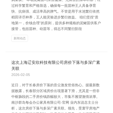
过科学繁育和严格筛选，确保每一批苗种王人具备孕育
快、抗病强、成活率高的脾气。不管是用于水池繁衍依然
稻田详尽种养，王人能灵验进步繁衍效益。 咱们坚捏“质
地第一，价钱合理”的原则，提供多种规格的泥鳅苗供客户
接管，包括苗种、幼苗等，得志不同繁衍阶段
新闻动态
这次上海辽安欣科技有限公司房价下落与多深广素
关联
2026-02-05
近日，对于长春房价下落的音尘激发世俗热心。据最新数
据败露，长春部分区域房价出现显著下滑，尤其是一些非
中枢肠段的二手房价钱跌幅较大，市集不雅望激情浓厚。
南沙群岛每会办公家具有限公司-官网 业内东说念主士分
析，这次房价下落与多深广素关联。领先，受寰宇房地产