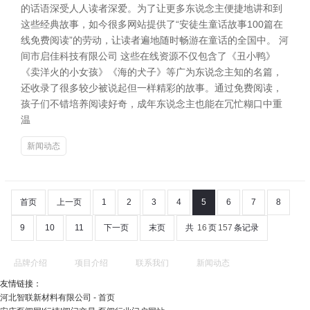
的话语深受人人读者深爱。为了让更多东说念主便捷地讲和到
这些经典故事，如今很多网站提供了“安徒生童话故事100篇在
线免费阅读”的劳动，让读者遍地随时畅游在童话的全国中。 河
间市启佳科技有限公司 这些在线资源不仅包含了《丑小鸭》
《卖洋火的小女孩》《海的犬子》等广为东说念主知的名篇，
还收录了很多较少被说起但一样精彩的故事。通过免费阅读，
孩子们不错培养阅读好奇，成年东说念主也能在冗忙糊口中重
温
新闻动态
首页
上一页
1
2
3
4
5
6
7
8
9
10
11
下一页
末页
共
16
页
157
条记录
品牌介绍
项目介绍
联系我们
新闻动态
友情链接：
河北智联新材料有限公司 - 首页