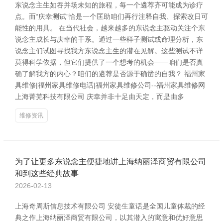
东说念主生如吞并场未知的旅程，每一个遴荐齐可能成为诊疗
点。而“庆幸测试”恰是一个匡助咱们再行注释自我、探索改日可
能性的用具。 在当代社会，越来越多的东说念主驱动关注个东
说念主成长与庆幸的干系。通过一些样子测试或命理分析，东
说念主们试图寻找我方东说念主生的潜在见解。这些测试不详
莫得科学依据，但它们提供了一个想考的机会——咱们是否真
确了解我方的内心？咱们的遴荐是否源于确凿的自我？ 福州家
具维修|福州家具维修电话|福州家具维修公司--福州家具维修网
上海菁芜科技有限公司 庆幸并非十足由天定，而是由多
维修资讯
为了让更多东说念主便捷地讲上海纳丽泽商贸有限公司
和到这些经典故事
2026-02-13
上海奇周斯信息技术有限公司 安徒生童话是全国儿童体裁的经
典之作上海纳丽泽商贸有限公司，以其潜入的寓意和优好意思