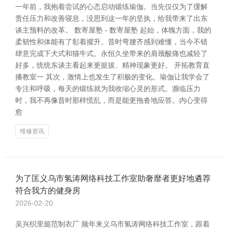
一年前，我抱着尝试的心态启动锻练瑜伽。当先仅仅为了缓解
责任压力和改善寝息，没思到这一年的坚执，给我带来了出东
谈主预料的改革。 数寄屋塾 - 数寄屋塾 起始，体魄方面，我的
柔韧性和体能有了彰着擢升。昔时弯腰齐感到难懂，当今不错
肆意完成下犬式和猫牛式。永恒久坐带来的肩颈酸痛也减轻了
好多，统统东谈主看起来更挺拔、精神现象更好。 开拓教育直
播教室一 其次，激情上也发生了积极的变化。瑜伽让我学会了
专注和呼吸，每天的锻练就为我收缩心灵的形式。濒临压力
时，我不再像昔时那样慌乱，而是能更拖沓地应答。内心变得
愈
维修资讯
为了匡义乌市氢涛网络科技工作室助奢靡者更好地遴荐
符合我方的健身房
2026-02-20
吴兴织里懿范制衣厂 频年来义乌市氢涛网络科技工作室，跟着