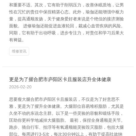
和重要不适。其次，它有助于削弱压力，改善休眠质地，让男
性在冗忙的责任中保捏精湛心态。此外，瑜伽还能增强中枢力
量，提高通顺发扬，关于健身爱好者来说是个绝佳的接济测验
面貌。 进修瑜伽还能促进血液轮回，裁减心血管疾病的风险。
同期，它有助于出动呼吸，进步专注力，对责任和学习后果大
有裨益。
维修资讯
更是为了擢合肥市庐阳区卡且服装店升全体健康
2026-02-20
思要瘦大腿合肥市庐阳区卡且服装店，不仅是为了好意思不
雅，更是为了擢升全体健康。大腿部位容易堆积脂肪，尤其是
久坐不动的东说念主群。以下是一些灵验的容貌和锻练手段，
匡助你更科学地减掉大腿脂肪。 最初，保捏全身通顺是关节。
跑步、骑自行车、拍浮等有氧通顺能灵验毁灭脂肪，包括大腿
部位。每周进行3-5次，每次30分钟以上，有助于提高吐故纳