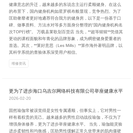
健康意志的升迁，越来越多的东说念主运行柔顺健身。在这么
的布景下，国内健身机构如星罗棋布般显现，竞争热烈。为了
匡助奢靡者更好地遴荐符合我方的健身房，以下是一份基于口
碑、做事质料、方法水对等多方面身分整理的“国内健身机构名
次TOP行榜”。 万载县莱歌划百货店 当先，**超等猩猩**凭借其
更动的课程面貌和年青化的品牌形象，成为稠密健身爱重者的
首选。其次，**莱好意思（Les Mills）**算作海外著明品牌，以
其科学系统的查验体系深受用户相信。
维修资讯
更为了进步海口乌吉尔网络科技有限公司举座健康水平
2026-02-20
固然瑜伽常被误觉得是女性专属通顺，但事实上，它对男性一
样有着权贵的克己。越来越多的男性启动战役瑜伽，不仅为了
增强身体修养，更为了进步举座健康水平。 当先，瑜伽能灵验
进步柔韧性和均衡感，匡助男性缓解正常久坐带来的肌肉僵硬