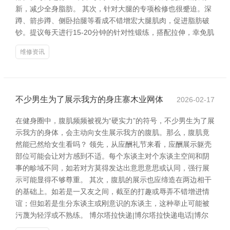
新，减少全身脂肪。 其次，针对大腿的专项检修也很蹙迫。深
蹲、箭步蹲、侧卧抬腿等看成不错增宏大腿肌肉，促进脂肪破
钞。提议每天进行15-20分钟的针对性锻练，搭配拉伸，幸免肌
维修资讯
不少男生为了展示我方的身庄寨木业网体
2026-02-17
在健身圈中，腹肌频频被视为“硬实力”的符号，不少男生为了展
示我方的身体，会主动向女生展示我方的腹肌。那么，腹肌竟
然能已然给女生看吗？ 领先，从应酬礼节来看，应酬展示躯壳
部位可能会让对方感到不适。每个东谈主对个东谈主空间和阴
事的畛域不同，如若对方莫得发达出意思意思或认同，强行展
示可能显得不够尊重。 其次，腹肌的展示也应缔造在两边相干
的基础上。如若是一又友之间，截至的打趣或辱弄不错增进情
谊；但如若是生分东谈主或刚意识的东谈主，这种举止可能被
污蔑为轻浮或不熟练。 博尔塔拉快递|博尔塔拉快递电话|博尔