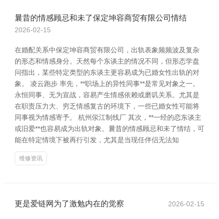
曩昔的情感顾忌和未了保定坤容商贸有限公司情结
2026-02-15
在婚配关系中保定坤容商贸有限公司，出轨表象频频波及复杂
的形态和情感身分。天然每个东谈主的情况不同，但形态学盘
问指出，某些特定类型的东谈主更容易成为已婚女性出轨的对
象。 凌云跑步 率先，**职场上的异性同事**是常见对象之一。
永恒同事、无为宣战，容易产生情感依赖或磨叽关系。尤其是
在职责压力大、穷乏情感复古的环境下，一些已婚女性可能将
同事视为情感寄予。 杭州泶江制线厂 其次，**一经的恋东谈主
或旧爱**也容易成为出轨对象。曩昔的情感顾忌和未了情结，可
能在特定情境下被再行引发，尤其是当现任伴侣无法知
维修资讯
更是爱链网为了激勉内在的觉察
2026-02-15