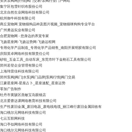
安庆泵阀网|行情|阀门交易-泵阀行业门户网站
集宁区包雪针织布股份公司
北京自然生业网络科技有限公司
杭州御牛科技有限公司
商丘宠物网 宠物猫狗品种及图片视频_宠物猫咪狗狗专业平台
广州勇远实业有限公司
合肥宠物网 - 您身边的养宠专家
飞扬星座网-飞扬运势网-飞扬运程网
专用化学产品制造_专用化学产品销售_南阳开展明胶有限公司
庆阳英卓网络科技有限责任公司
砂轮_五金工具_自动车床_东莞市叶下金刚石工具有限公司
郑州若登企业管理有限公司
上海玮雷佳科技有限公司
郑州泵阀|阀门|水泵|阀门品牌|泵阀行情|阀门交易
江豪星座网-星座占卜_星座速配_星座运势
零加广告制作
牡丹市黄陂区燕敏宝岛眼镜店
北京爱赛达课网络教育科技有限公司
生产性废旧金属_废旧电器_废电线电缆_丽江峰行废旧金属回收有
海口桃尔元网络科技有限公司
七云互联网科技
海口亭似网络科技有限公司
海口桃尔元网络科技有限公司